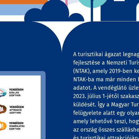
A turisztikai ágazat legna
fejlesztése a Nemzeti Tur
(NTAK), amely 2019-ben k
NTAK-ba ma már minden ha
adatot. A vendéglátó üzlet
2023. július 1-jétől szak
küldését. Így a Magyar Tu
felügyelete alatt egy olya
amely lehetővé teszi, hog
az ország összes szállásh
és turisztikai attrakciójá