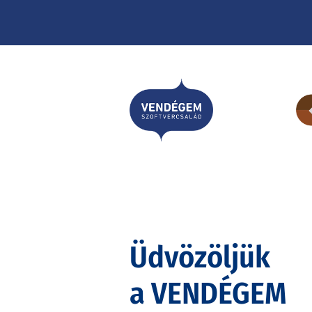
Üdvözöljük
a VENDÉGEM