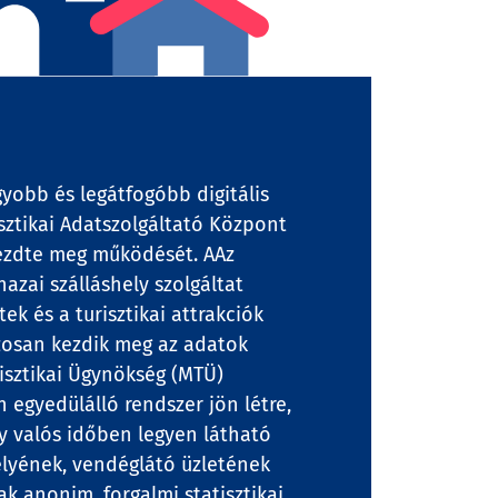
gyobb és legátfogóbb digitális
isztikai Adatszolgáltató Központ
ezdte meg működését. AAz
zai szálláshely szolgáltat
ek és a turisztikai attrakciók
aszosan kezdik meg az adatok
risztikai Ügynökség (MTÜ)
n egyedülálló rendszer jön létre,
y valós időben legyen látható
elyének, vendéglátó üzletének
nak anonim, forgalmi statisztikai