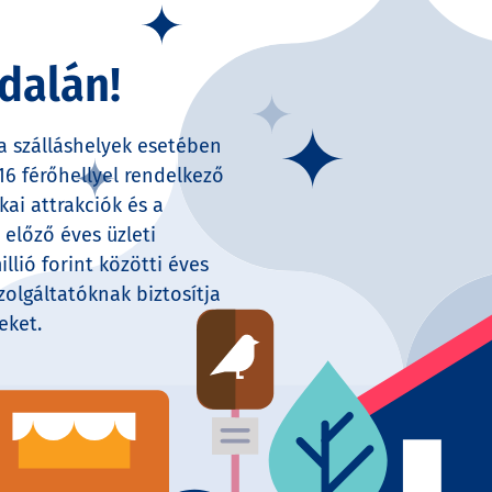
d
dalán!
a szálláshelyek esetében
16 férőhellyel rendelkező
kai attrakciók és a
előző éves üzleti
llió forint közötti éves
zolgáltatóknak biztosítja
eket.